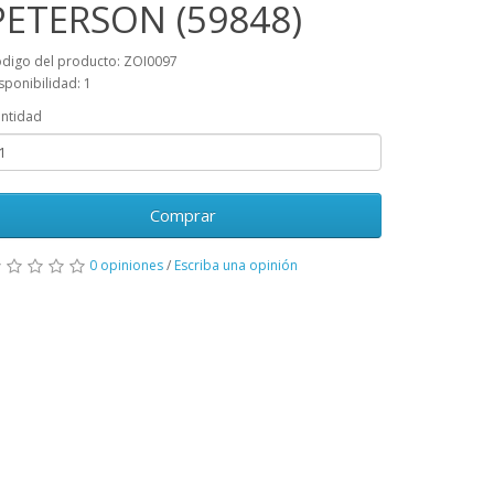
PETERSON (59848)
digo del producto: ZOI0097
sponibilidad: 1
ntidad
Comprar
0 opiniones
/
Escriba una opinión