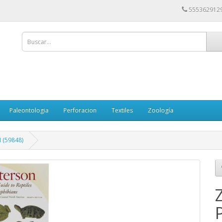
555362912
Paleontologia
Perforacion
Textiles
Zoología
 (59848)