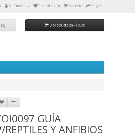
9
Su Cuenta
Favoritos (0)
Su cesta
Pagar
0 producto(s) - $0,00
ZOI0097 GUÍA
P/REPTILES Y ANFIBIOS