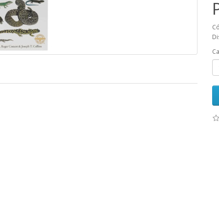
Có
Di
Ca